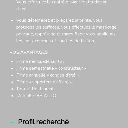
Vous effectuez le contrôle avant restitution au
client.
Vous déterminez et préparez la teinte, vous
protégez les surfaces, vous effectuez le masticage,
ponçage, apprêtage et marouflage vous appliquez
les sous-couches et couches de finition.
VOS AVANTAGES
Prime mensuelle sur CA
Prime semestrielle « constructeur »
Prime annuelle « congés d’été »
Prime « apporteur d’affaire »
Tickets Restaurant
Mutuelle IRP AUTO
Profil recherché