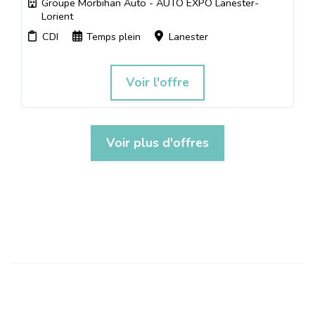
Groupe Morbihan Auto - AUTO EXPO Lanester-
Lorient
CDI
Temps plein
Lanester
Voir l'offre
Voir plus d'offres
SUIVEZ-NOUS
OFFRES
LIENS UTILES
Candidature spontanée
Cookies