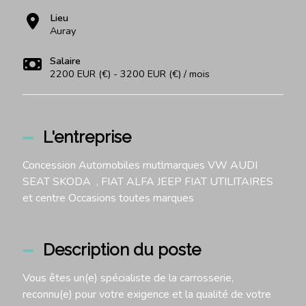
Lieu
Auray
Salaire
2200 EUR (€) - 3200 EUR (€) / mois
L'entreprise
Concession Automobiles mutlmarques VW AUDI
SEAT SKODA , FIAT ALFA JEEP FIAT UTILITAIRES
et centre Occasions toutes marques
Description du poste
Vous êtes un(e) spécialiste de la carrosserie,
reconnu(e) pour votre exigence et la qualité de votre