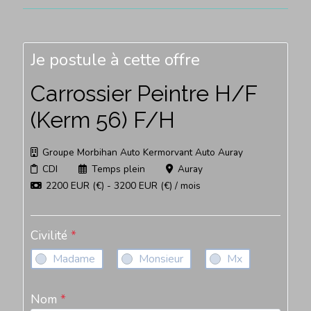
Je postule à cette offre
Carrossier Peintre H/F
(Kerm 56) F/H
Groupe Morbihan Auto Kermorvant Auto Auray
CDI
Temps plein
Auray
2200 EUR (€) - 3200 EUR (€) / mois
Civilité
*
Madame
Monsieur
Mx
Nom
*